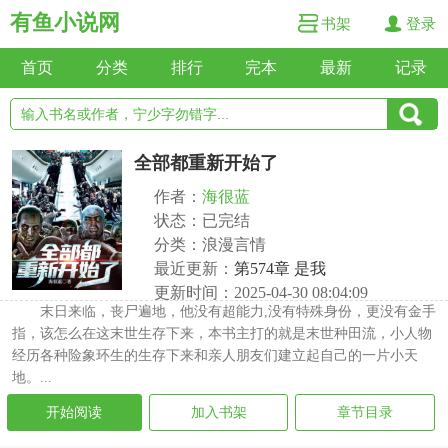
有鱼小说网
书架
登录
首页
分类
排行
完本
最新
记录
全部都重新开始了
作者：
海很蓝
状态：已完结
分类：浪漫言情
最近更新：
第574章 是我
更新时间：2025-04-30 08:04:09
末日来临，丧尸遍地，他没有超能力,没有特殊身份，更没有金手
指，该怎么在这末世生存下来，本书主打的就是末世种田流，小人物
经历各种险象环生的生存下来和亲人朋友们建立起自己的一片小天
地。...
开始阅读
加入书架
章节目录