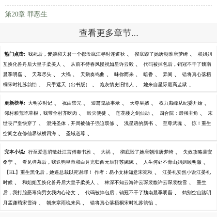
第20章 罪恶生
查看更多章节...
、
、
热门点击:
我死后，爹娘和夫君一个都没疯江寻时连道秋
彻底毁了她唐朝淮唐梦绮
和姐姐
、
、
互换化兽丹后大皇子柔美人
从前不待春风慢祝如星许云毅
代码被掉包后，销冠不干了魏南
、
、
、
、
、
、
、
晨季明磊
天幕尽头
大祸
天鹅奏鸣曲
味你而来
暗香
异间
错将真心落梧
、
、
、
、
桐宋时礼苏韵怡
只手遮天（出书版）
炮灰情史旧情人
她来自星际最高监狱
、
、
、
、
、
更新榜单:
大明岁时记
祝由禁咒
短篇鬼故事录
天尊皇婿
权力巅峰从纪委开始
、
、
、
、
邻村粮荒吃草根，我带全村齐吃肉
毁灭使徒
莲花楼之剑仙劫
四合院：最强主角
末
、
、
、
、
世丧尸皇快穿了
混沌圣体，开局被仙子强迫双修
浅星语的新书
至尊武魂
惊！重生
、
、
空间之在修仙界纵横四海
圣域道尊
、
、
、
完本小说:
行至爱意消散处江言傅秦书雅
大祸
彻底毁了她唐朝淮唐梦绮
失效攻略裴安
、
、
、
桑宁
看见弹幕后，我送狗皇帝和白月光归西元辰轩苏婉婉
人生何处不青山姐姐顾明澈
、
【HL】重生黑化后，她逼总裁以死谢罪！ 作者：易小文林知意宋宛秋
江晏礼安然小说江晏礼
、
、
、
时候
和姐姐互换化兽丹后大皇子柔美人
林深不知云海许云琛裴馥许云琛裴馥雪
重生
、
、
后，我打脸恶毒狗男女我内心论文
代码被掉包后，销冠不干了魏南晨季明磊
鹤别空山踏明
、
、
、
月孟谦荀宋雪诗
朝来寒雨晚来风
错将真心落梧桐宋时礼苏韵怡