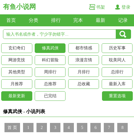
有鱼小说网
书架
登录
首页
分类
排行
完本
最新
记录
玄幻奇幻
修真武侠
都市情感
历史军事
网游竞技
科幻冒险
浪漫言情
耽美同人
其他类型
周排行
月排行
总排行
月推荐
总推荐
总收藏
最新入库
最新更新
已完结
重置选项
修真武侠 - 小说列表
首 页
1
2
3
4
5
6
7
8