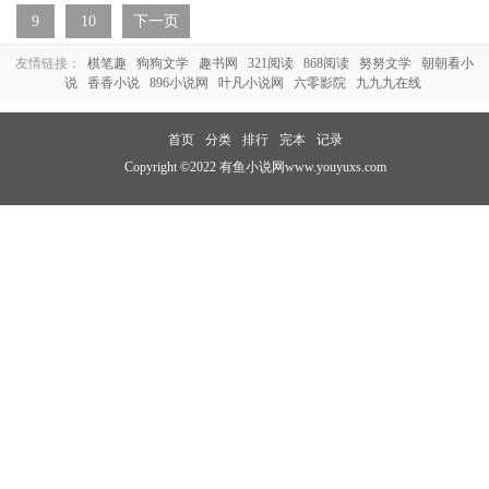
9
10
下一页
友情链接：
棋笔趣
狗狗文学
趣书网
321阅读
868阅读
努努文学
朝朝看小
说
香香小说
896小说网
叶凡小说网
六零影院
九九九在线
首页
分类
排行
完本
记录
Copyright ©2022 有鱼小说网www.youyuxs.com