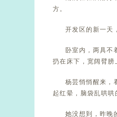
方。
开发区的新一天
卧室内，两具不
扔在床下，宽阔臂膀
杨芸悄悄醒来，
起红晕，脑袋乱哄哄
她没想到，昨晚