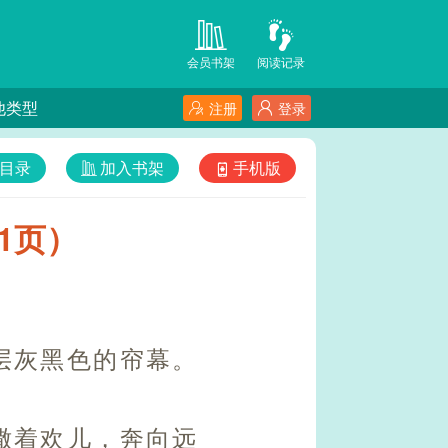
会员书架
阅读记录
他类型
注册
登录
目录
加入书架
手机版
1页）
层灰黑色的帘幕。
撒着欢儿，奔向远