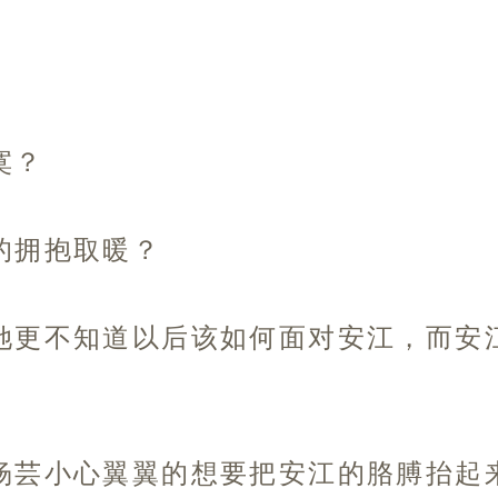
寞？
的拥抱取暖？
她更不知道以后该如何面对安江，而安
杨芸小心翼翼的想要把安江的胳膊抬起