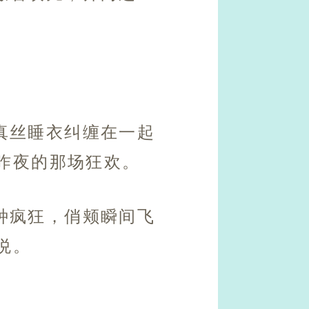
真丝睡衣纠缠在一起
昨夜的那场狂欢。
种疯狂，俏颊瞬间飞
悦。