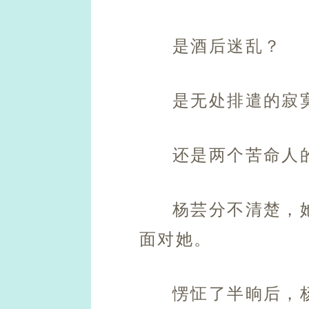
是酒后迷乱？
是无处排遣的寂
还是两个苦命人
杨芸分不清楚，
面对她。
愣怔了半晌后，