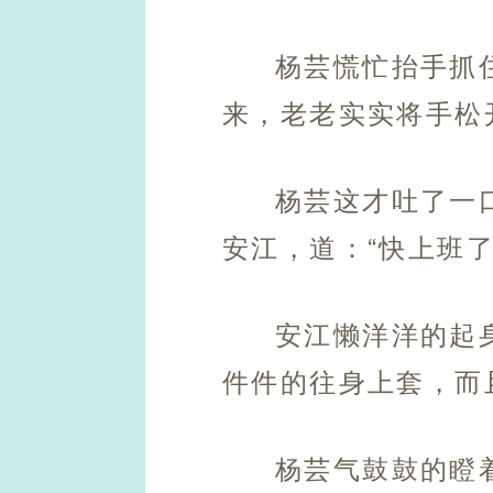
杨芸慌忙抬手抓
来，老老实实将手松
杨芸这才吐了一
安江，道：“快上班了
安江懒洋洋的起
件件的往身上套，而
杨芸气鼓鼓的瞪