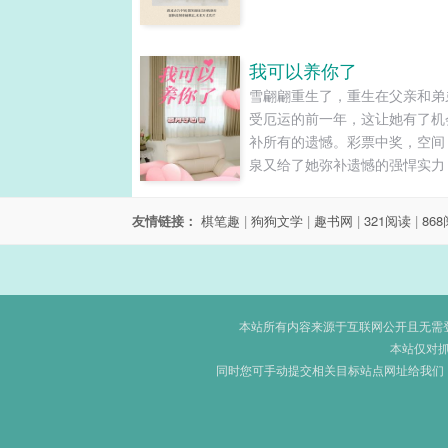
我可以养你了
雪翩翩重生了，重生在父亲和弟
受厄运的前一年，这让她有了机
补所有的遗憾。彩票中奖，空间
泉又给了她弥补遗憾的强悍实力
她这一世的人生轨迹变得无比完
美！......
友情链接：
棋笔趣
|
狗狗文学
|
趣书网
|
321阅读
|
86
本站所有内容来源于互联网公开且无需登录
本站仅对
同时您可手动提交相关目标站点网址给我们