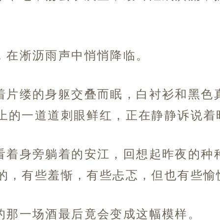
，在淅沥雨声中悄悄降临。
着片缕的身躯交叠而眠，白衬衫和黑色
上的一道道刺眼鲜红，正在静静诉说着
看着身旁躺着的安江，回想起昨夜的种
的，有些羞惭，有些忐忑，但也有些愉
的那一场酒最后竟会变成这幅模样。