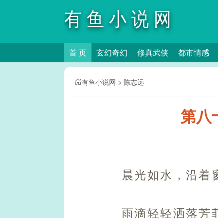
有鱼小说网
首 页
玄幻奇幻
修真武侠
都市情感
有鱼小说网
>
陈志远
第八
晨光如水，沿着
雨滴轻轻洒落芳