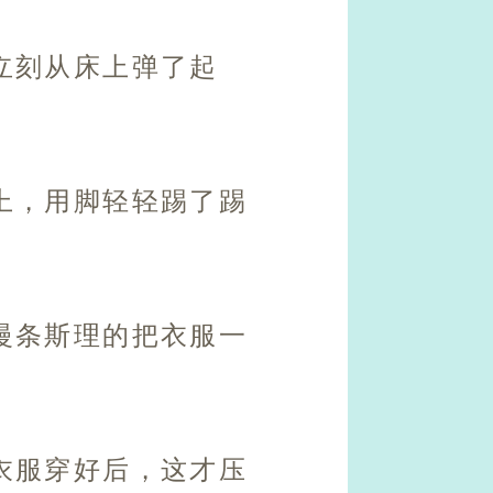
立刻从床上弹了起
上，用脚轻轻踢了踢
慢条斯理的把衣服一
衣服穿好后，这才压