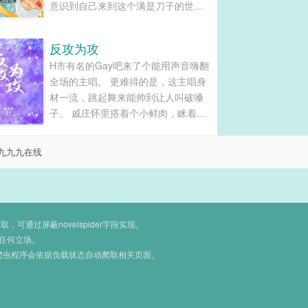
意识到自己来到这个满是刀子的世界
后，本想着得过且过的活下去，却发
现了体内的阴阳仙种，得悟阴阳大
反攻为攻
道，筑下了不朽的大道之基。出世之
H市有名的Gay吧来了个能用声音嗨翻
后，碰到了正在逃亡的貔貅天禄，选
全场的主唱。 更难得的是，这主唱身
择和他一起来到鹿人店之中……......
材一流，跳起舞来能帅到让人叫破嗓
子。 戚庄怀里搭着个小鲜肉，眯着眼
睛看着台上嗨翻天的金发主唱。 当
晚，情场老手戚少爷就把主唱堵在厕
九九九在线
所里，松松领带，特地压低声音，“谈
个对象？” 主唱叼着根烟，懒洋洋地靠
墙，甩开他伸过来的手，“老子是1。”
戚少爷挑眉，“这么巧，我也是。”
【情场老手和情场老手的恋爱】 【攻
通过屏蔽novelspider字段实现。
到爆的攻×攻到爆的受】【主唱金发扎
任何立场。
爬虫程序会依据负载状态自动爬取相关页面。
小辫，帅炸的那种】【主唱攻】...