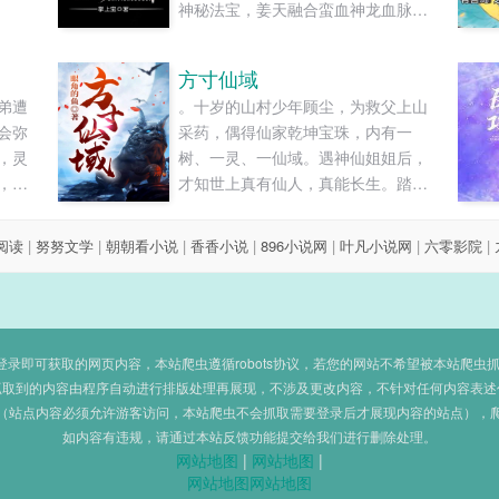
神秘法宝，姜天融合蛮血神龙血脉，
强势崛起，碾压各路天才！然而随着
不断的成长，他发现身边的人和事并
方寸仙域
没有那么简单，就连这个世界都充满
弟遭
。十岁的山村少年顾尘，为救父上山
了巨大的阴谋和诡异的秘密！......
会弥
采药，偶得仙家乾坤宝珠，内有一
，灵
树、一灵、一仙域。遇神仙姐姐后，
，让
才知世上真有仙人，真能长生。踏入
修仙界，顾尘发现这与世俗完全不
同，这里视生命如草芥，杀人夺宝家
8阅读
|
努努文学
|
朝朝看小说
|
香香小说
|
896小说网
|
叶凡小说网
|
六零影院
|
常便饭，为夺资源不择手段。硬生生
将一个淳朴山村少年逼成一个嗜血的
老魔，好在初心未泯！......
即可获取的网页内容，本站爬虫遵循robots协议，若您的网站不希望被本站爬虫抓取，可
抓取到的内容由程序自动进行排版处理再展现，不涉及更改内容，不针对任何内容表述
（站点内容必须允许游客访问，本站爬虫不会抓取需要登录后才展现内容的站点），
如内容有违规，请通过本站反馈功能提交给我们进行删除处理。
网站地图
|
网站地图
|
网站地图
网站地图