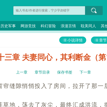
历史军事
网游竞技
科幻冒险
浪漫言情
耽美同人
其
小说详情
章节
十三章 夫妻同心，其利断金（第
上一章
章节目录
保存书签
下一章
窗帘缝隙悄悄投入了房间，拉开了那一
菲草地，荡去了灰尘，最终汇成洪流，