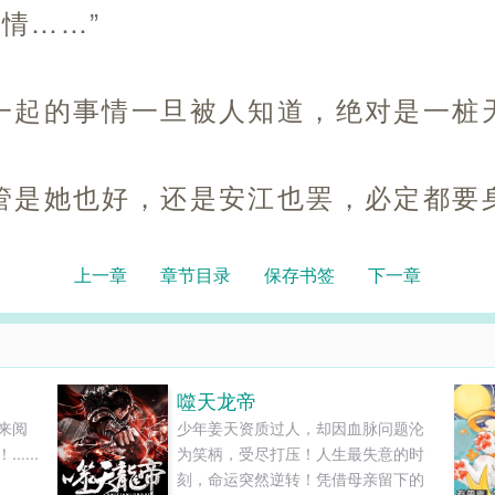
情……”
一起的事情一旦被人知道，绝对是一桩
管是她也好，还是安江也罢，必定都要
上一章
章节目录
保存书签
下一章
噬天龙帝
来阅
少年姜天资质过人，却因血脉问题沦
....
为笑柄，受尽打压！人生最失意的时
刻，命运突然逆转！凭借母亲留下的