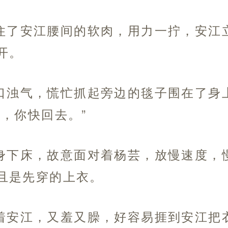
住了安江腰间的软肉，用力一拧，安江
开。
口浊气，慌忙抓起旁边的毯子围在了身
，你快回去。”
身下床，故意面对着杨芸，放慢速度，
且是先穿的上衣。
着安江，又羞又臊，好容易捱到安江把