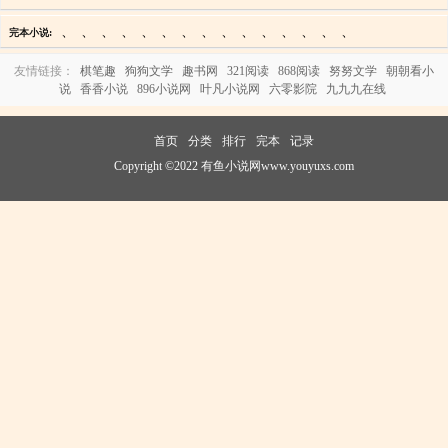
、
、
、
、
、
、
、
、
、
、
、
、
、
、
、
完本小说:
友情链接：
棋笔趣
狗狗文学
趣书网
321阅读
868阅读
努努文学
朝朝看小
说
香香小说
896小说网
叶凡小说网
六零影院
九九九在线
首页
分类
排行
完本
记录
Copyright ©2022 有鱼小说网www.youyuxs.com