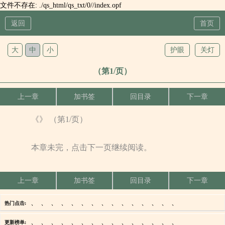
文件不存在: ./qs_html/qs_txt/0//index.opf
返回
首页
大
中
小
护眼
关灯
（第1/页）
上一章
加书签
回目录
下一章
《》 （第1/页）
本章未完，点击下一页继续阅读。
上一章
加书签
回目录
下一章
、
、
、
、
、
、
、
、
、
、
、
、
、
、
、
热门点击:
、
、
、
、
、
、
、
、
、
、
、
、
、
、
、
更新榜单: