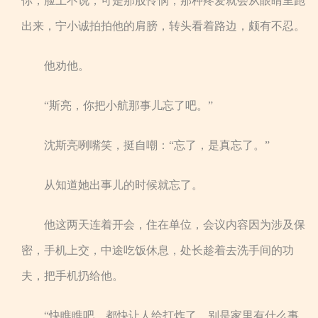
你，脸上不说，可是那股怜悯，那种疼爱就会从眼睛里跑
出来，宁小诚拍拍他的肩膀，转头看着路边，颇有不忍。
他劝他。
“斯亮，你把小航那事儿忘了吧。”
沈斯亮咧嘴笑，挺自嘲：“忘了，是真忘了。”
从知道她出事儿的时候就忘了。
他这两天连着开会，住在单位，会议内容因为涉及保
密，手机上交，中途吃饭休息，处长趁着去洗手间的功
夫，把手机扔给他。
“快瞧瞧吧，都快让人给打炸了，别是家里有什么事