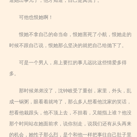
道她出事儿了，他才知道，自己是真慌了。
可他也恨她啊！
恨她不拿自己的命当命，恨她害死了小航，恨她走的
时候不跟自己说，恨她那么坚决的就把自己给抛下了。
可是一个男人，肩上要扛的事儿远比这些情爱多得
多。
那时候弟弟没了，沈钟岐受了重创，家里，外头，乱
成一锅粥，眼看着就垮了，那么多人想看他沈家的笑话，
想看他栽跟头，他不顶上去，不担着，又能指上谁？他没
那个时间站在她面前求，说你别走，说我们还有从头再来
的机会，她性子那么烈，是个和他一样把事往自己肚子里