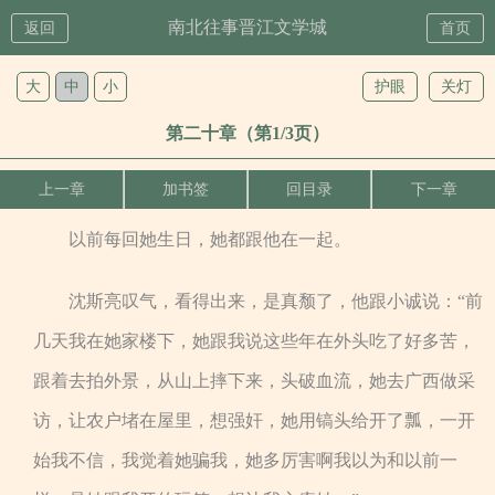
南北往事晋江文学城
返回
首页
大
中
小
护眼
关灯
第二十章（第1/3页）
上一章
加书签
回目录
下一章
以前每回她生日，她都跟他在一起。
沈斯亮叹气，看得出来，是真颓了，他跟小诚说：“前
几天我在她家楼下，她跟我说这些年在外头吃了好多苦，
跟着去拍外景，从山上摔下来，头破血流，她去广西做采
访，让农户堵在屋里，想强奸，她用镐头给开了瓢，一开
始我不信，我觉着她骗我，她多厉害啊我以为和以前一