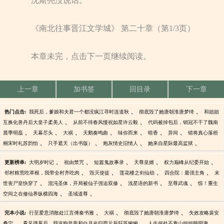
沈斯亮没说话。
《南北往事晋江文学城》 第二十章（第1/3页）
本章未完，点击下一页继续阅读。
上一章
加书签
回目录
下一章
、
、
热门点击:
我死后，爹娘和夫君一个都没疯江寻时连道秋
彻底毁了她唐朝淮唐梦绮
和姐姐
、
、
互换化兽丹后大皇子柔美人
从前不待春风慢祝如星许云毅
代码被掉包后，销冠不干了魏南
、
、
、
、
、
、
、
晨季明磊
天幕尽头
大祸
天鹅奏鸣曲
味你而来
暗香
异间
错将真心落梧
、
、
、
、
桐宋时礼苏韵怡
只手遮天（出书版）
炮灰情史旧情人
她来自星际最高监狱
、
、
、
、
、
更新榜单:
大明岁时记
祝由禁咒
短篇鬼故事录
天尊皇婿
权力巅峰从纪委开始
、
、
、
、
邻村粮荒吃草根，我带全村齐吃肉
毁灭使徒
莲花楼之剑仙劫
四合院：最强主角
末
、
、
、
、
世丧尸皇快穿了
混沌圣体，开局被仙子强迫双修
浅星语的新书
至尊武魂
惊！重生
、
、
空间之在修仙界纵横四海
圣域道尊
、
、
、
完本小说:
行至爱意消散处江言傅秦书雅
大祸
彻底毁了她唐朝淮唐梦绮
失效攻略裴安
、
、
、
桑宁
看见弹幕后，我送狗皇帝和白月光归西元辰轩苏婉婉
人生何处不青山姐姐顾明澈