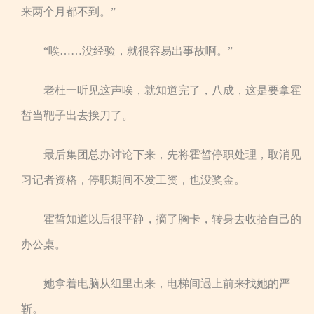
来两个月都不到。”
“唉……没经验，就很容易出事故啊。”
老杜一听见这声唉，就知道完了，八成，这是要拿霍
皙当靶子出去挨刀了。
最后集团总办讨论下来，先将霍皙停职处理，取消见
习记者资格，停职期间不发工资，也没奖金。
霍皙知道以后很平静，摘了胸卡，转身去收拾自己的
办公桌。
她拿着电脑从组里出来，电梯间遇上前来找她的严
靳。