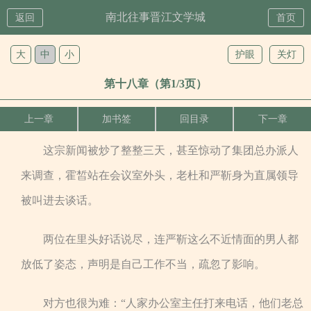
南北往事晋江文学城
返回
首页
大
中
小
护眼
关灯
第十八章（第1/3页）
上一章
加书签
回目录
下一章
这宗新闻被炒了整整三天，甚至惊动了集团总办派人
来调查，霍皙站在会议室外头，老杜和严靳身为直属领导
被叫进去谈话。
两位在里头好话说尽，连严靳这么不近情面的男人都
放低了姿态，声明是自己工作不当，疏忽了影响。
对方也很为难：“人家办公室主任打来电话，他们老总