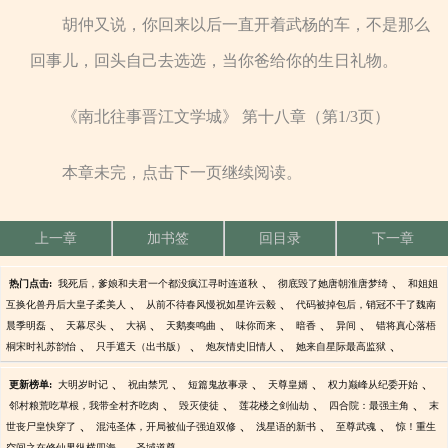
胡仲又说，你回来以后一直开着武杨的车，不是那么
回事儿，回头自己去选选，当你爸给你的生日礼物。
《南北往事晋江文学城》 第十八章（第1/3页）
本章未完，点击下一页继续阅读。
上一章
加书签
回目录
下一章
、
、
热门点击:
我死后，爹娘和夫君一个都没疯江寻时连道秋
彻底毁了她唐朝淮唐梦绮
和姐姐
、
、
互换化兽丹后大皇子柔美人
从前不待春风慢祝如星许云毅
代码被掉包后，销冠不干了魏南
、
、
、
、
、
、
、
晨季明磊
天幕尽头
大祸
天鹅奏鸣曲
味你而来
暗香
异间
错将真心落梧
、
、
、
、
桐宋时礼苏韵怡
只手遮天（出书版）
炮灰情史旧情人
她来自星际最高监狱
、
、
、
、
、
更新榜单:
大明岁时记
祝由禁咒
短篇鬼故事录
天尊皇婿
权力巅峰从纪委开始
、
、
、
、
邻村粮荒吃草根，我带全村齐吃肉
毁灭使徒
莲花楼之剑仙劫
四合院：最强主角
末
、
、
、
、
世丧尸皇快穿了
混沌圣体，开局被仙子强迫双修
浅星语的新书
至尊武魂
惊！重生
、
、