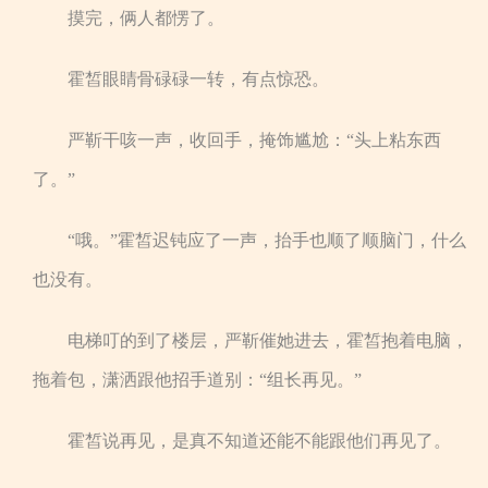
摸完，俩人都愣了。
霍皙眼睛骨碌碌一转，有点惊恐。
严靳干咳一声，收回手，掩饰尴尬：“头上粘东西
了。”
“哦。”霍皙迟钝应了一声，抬手也顺了顺脑门，什么
也没有。
电梯叮的到了楼层，严靳催她进去，霍皙抱着电脑，
拖着包，潇洒跟他招手道别：“组长再见。”
霍皙说再见，是真不知道还能不能跟他们再见了。