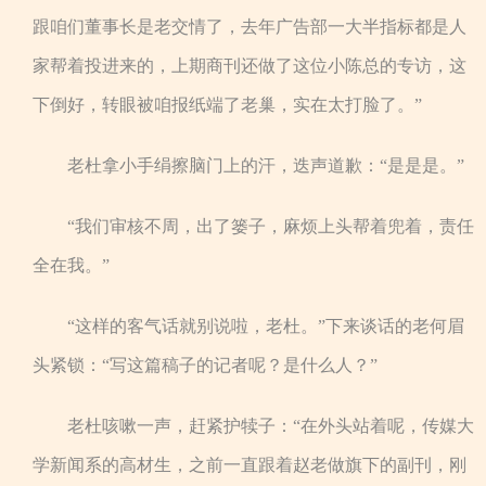
跟咱们董事长是老交情了，去年广告部一大半指标都是人
家帮着投进来的，上期商刊还做了这位小陈总的专访，这
下倒好，转眼被咱报纸端了老巢，实在太打脸了。”
老杜拿小手绢擦脑门上的汗，迭声道歉：“是是是。”
“我们审核不周，出了篓子，麻烦上头帮着兜着，责任
全在我。”
“这样的客气话就别说啦，老杜。”下来谈话的老何眉
头紧锁：“写这篇稿子的记者呢？是什么人？”
老杜咳嗽一声，赶紧护犊子：“在外头站着呢，传媒大
学新闻系的高材生，之前一直跟着赵老做旗下的副刊，刚