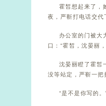
霍皙想起来了，
夜，严靳打电话交代
办公室的门被大
口：“霍皙，沈晏丽，
沈晏丽瞪了霍皙
没等站定，严靳一把
“是不是你写的。