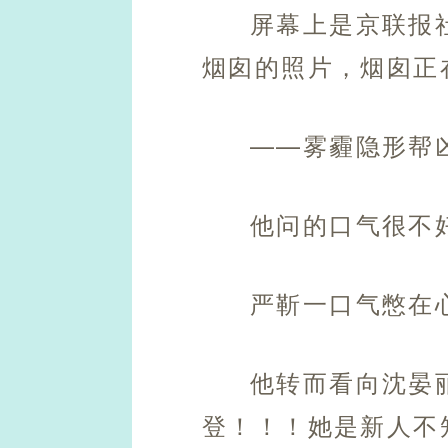
屏幕上是京联报
烟囱的照片，烟囱正
——雾霾隐形帮
他问的口气很不
严靳一口气憋在
他转而看向沈晏
登！！！她是新人不