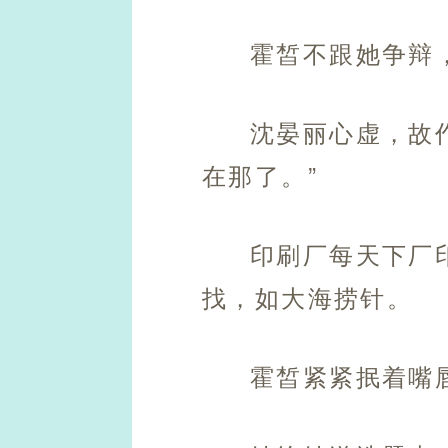
霍皙不跟她争辩
沈晏丽心虚，故
在那了。”
印刷厂每天下厂
找，如大海捞针。
霍皙紧紧抿着嘴