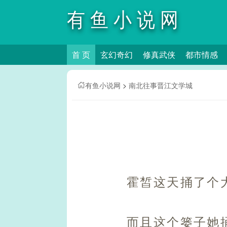
有鱼小说网
首 页
玄幻奇幻
修真武侠
都市情感
有鱼小说网
>
南北往事晋江文学城
霍皙这天捅了个
而且这个篓子她