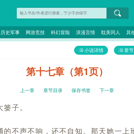
历史军事
网游竞技
科幻冒险
浪漫言情
耽美同人
其
小说详情
章节
第十七章（第1页）
上一章
章节目录
保存书签
下一章
大篓子。
捅的不声不响，还不自知。那天她一上