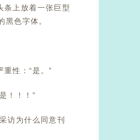
头条上放着一张巨型
的黑色字体。
重性：“是。”
是！！！”
社采访为什么同意刊