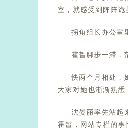
室，就感受到阵阵诡
拐角组长办公室
霍皙脚步一滞，
快两个月相处，
大家对她也渐渐熟悉
沈晏丽率先站起
霍皙，网站专栏的事