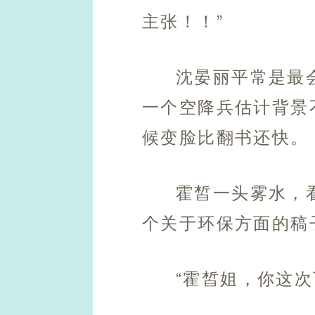
主张！！”
沈晏丽平常是最
一个空降兵估计背景
候变脸比翻书还快。
霍皙一头雾水，
个关于环保方面的稿
“霍皙姐，你这次