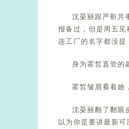
沈晏丽跟严靳共
报备过，但是周五见
连工厂的名字都没提
身为霍皙直管的
霍皙皱眉看着她
沈晏丽翻了翻眼
以为你是要讲最新可