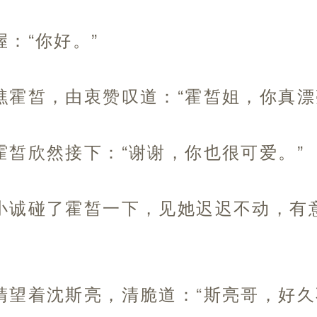
：“你好。”
瞧霍皙，由衷赞叹道：“霍皙姐，你真漂
霍皙欣然接下：“谢谢，你也很可爱。”
小诚碰了霍皙一下，见她迟迟不动，有
”
睛望着沈斯亮，清脆道：“斯亮哥，好久