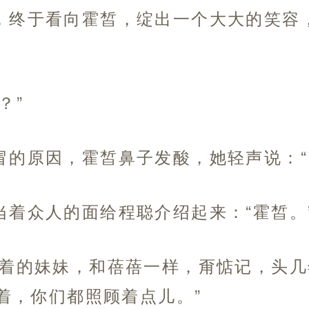
，终于看向霍皙，绽出一个大大的笑容
。
？”
冒的原因，霍皙鼻子发酸，她轻声说：“
当着众人的面给程聪介绍起来：“霍皙。
住着的妹妹，和蓓蓓一样，甭惦记，头
着，你们都照顾着点儿。”