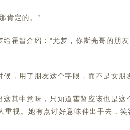
那肯定的。”
梦给霍皙介绍：“尤梦，你斯亮哥的朋
时候，用了朋友这个字眼，而不是女朋
出这其中意味，只知道霍皙应该也是这
人重视。她有点讨好意味伸出手去，笑