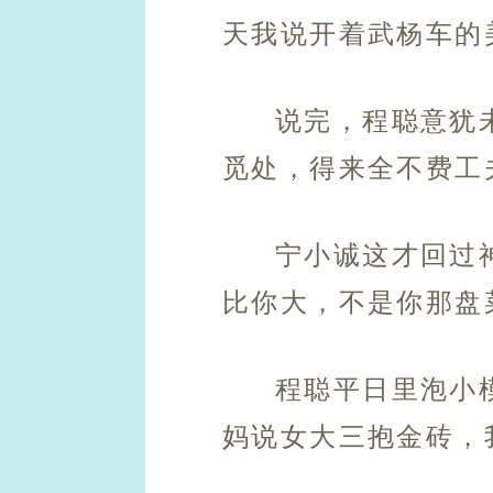
天我说开着武杨车的
说完，程聪意犹
觅处，得来全不费工
宁小诚这才回过
比你大，不是你那盘
程聪平日里泡小
妈说女大三抱金砖，