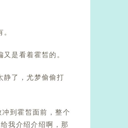
有。
偏又是看着霍皙的。
太静了，尤梦偷偷打
嗷冲到霍皙面前，整个
快给我介绍介绍啊，那