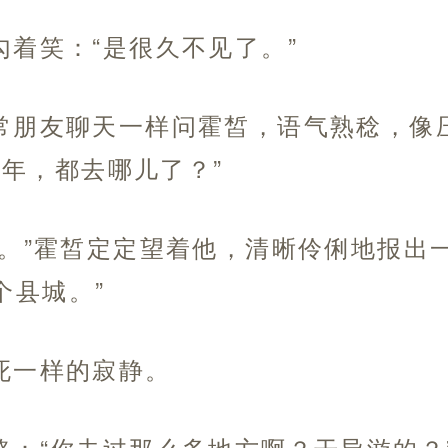
勾着笑：“是很久不见了。”
常朋友聊天一样问霍皙，语气熟稔，像
几年，都去哪儿了？”
。”霍皙定定望着他，清晰伶俐地报出一
个县城。”
死一样的寂静。
路：“你去过那么多地方啊？干导游的？