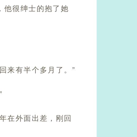
，他很绅士的抱了她
回来有半个多月了。”
”
几年在外面出差，刚回