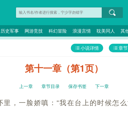
历史军事
网游竞技
科幻冒险
浪漫言情
耽美同人
其
小说详情
章节
第十一章（第1页）
上一章
章节目录
保存书签
下一章
怀里，一脸娇嗔：“我在台上的时候怎
”