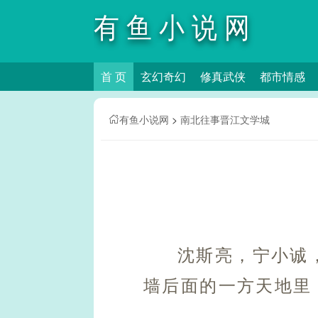
有鱼小说网
首 页
玄幻奇幻
修真武侠
都市情感
有鱼小说网
>
南北往事晋江文学城
沈斯亮，宁小诚
墙后面的一方天地里