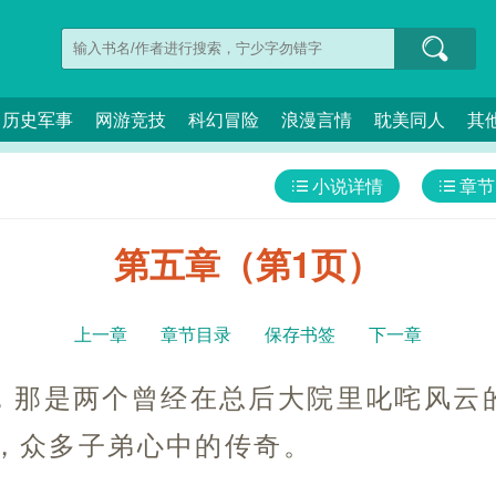
历史军事
网游竞技
科幻冒险
浪漫言情
耽美同人
其
小说详情
章节
第五章（第1页）
上一章
章节目录
保存书签
下一章
，那是两个曾经在总后大院里叱咤风云
，众多子弟心中的传奇。