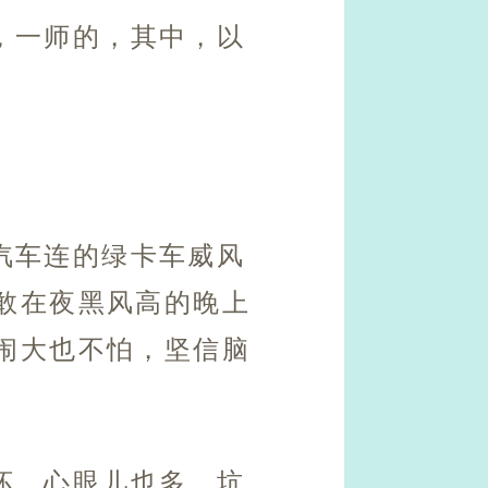
，一师的，其中，以
汽车连的绿卡车威风
敢在夜黑风高的晚上
闹大也不怕，坚信脑
坏，心眼儿也多，坑