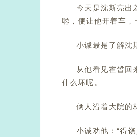
今天是沈斯亮出
聪，便让他开着车，
小诚最是了解沈
从他看见霍皙回
什么坏呢。
俩人沿着大院的
小诚劝他：“得