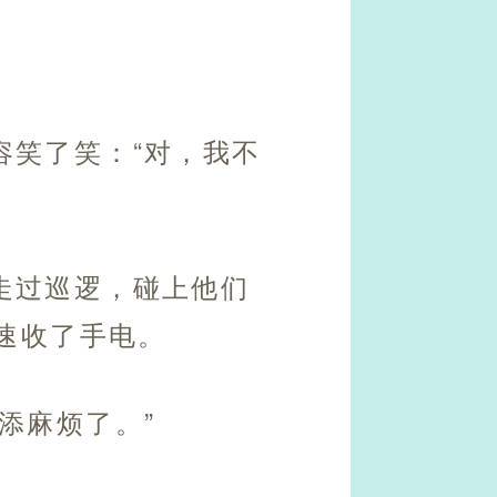
容笑了笑：“对，我不
走过巡逻，碰上他们
速收了手电。
添麻烦了。”