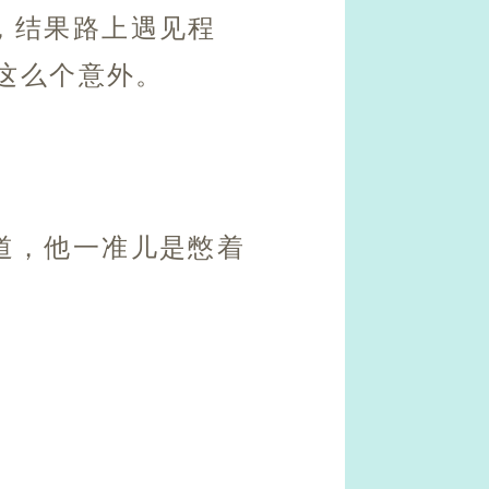
，结果路上遇见程
这么个意外。
道，他一准儿是憋着