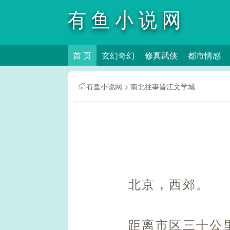
有鱼小说网
首 页
玄幻奇幻
修真武侠
都市情感
有鱼小说网
>
南北往事晋江文学城
北京，西郊。
距离市区三十公