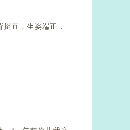
背挺直，坐姿端正，
座。“三年前你从我这