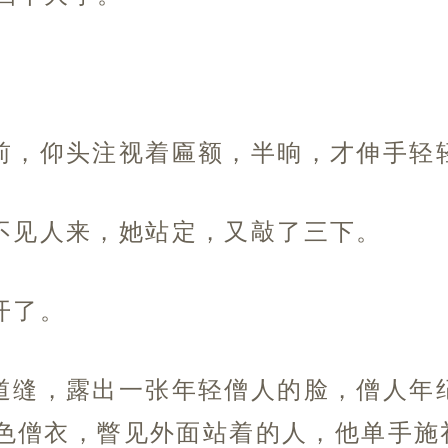
前，仰头注视着匾额，半晌，才伸手轻
不见人来，她站定，又敲了三下。
开了。
道缝，露出一张年轻僧人的脸，僧人年
色僧衣，瞥见外面站着的人，他单手施