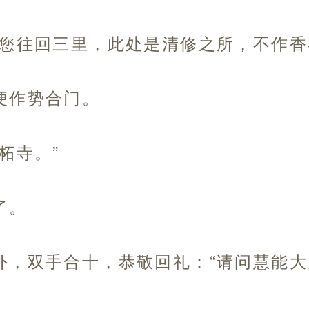
在您往回三里，此处是清修之所，不作香
便作势合门。
柘寺。”
了。
外，双手合十，恭敬回礼：“请问慧能