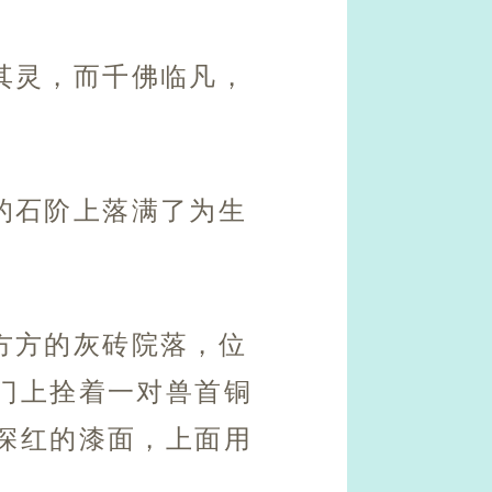
其灵，而千佛临凡，
的石阶上落满了为生
方方的灰砖院落，位
门上拴着一对兽首铜
深红的漆面，上面用