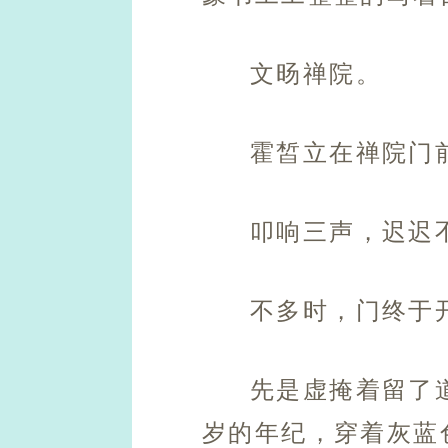
文旸禅院。
霍皙立在禅院门
叩响三声，迟迟
不多时，门终于
先是虚掩着留了
岁的年纪，穿着灰蓝