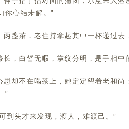
知你心结未解。”
，两盏茶，老住持拿起其中一杯递过去
修长，白皙无暇，掌纹分明，是手相中
心思却不在喝茶上，她定定望着老和尚
。”
“可到头才来发现，渡人，难渡己。”