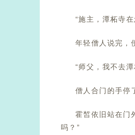
“施主，潭柘寺
年轻僧人说完，
“师父，我不去潭
僧人合门的手停
霍皙依旧站在门
吗？”