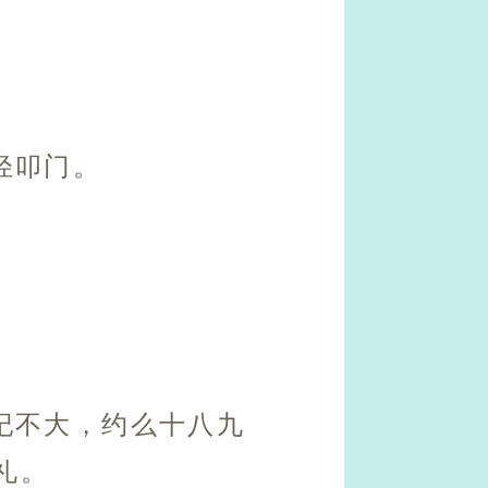
轻叩门。
纪不大，约么十八九
礼。