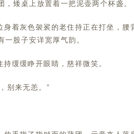
团，矮桌上放置着一把泥壶两个杯盏。
位身着灰色袈裟的老住持正在打坐，腰
有一股子安详宽厚气韵。
住持缓缓睁开眼睛，慈祥微笑。
，别来无恙。”
，伸手指了指对面的蒲团，示意来人落