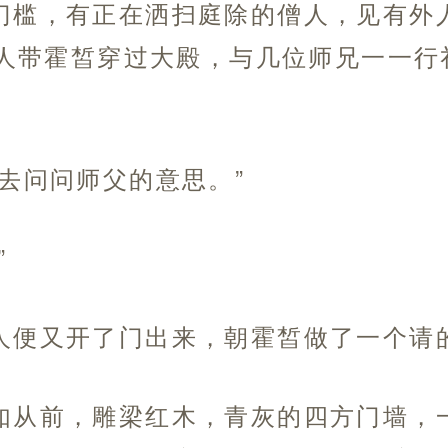
门槛，有正在洒扫庭除的僧人，见有外
人带霍皙穿过大殿，与几位师兄一一行
去问问师父的意思。”
”
人便又开了门出来，朝霍皙做了一个请
如从前，雕梁红木，青灰的四方门墙，