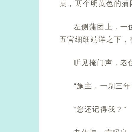
桌，两个明黄色的蒲
左侧蒲团上，一
五官细细端详之下，
听见掩门声，老
“施主，一别三年
“您还记得我？”
老住持一声叹息