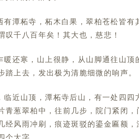
西有潭柘寺，柘木白果，翠柏苍松皆有
喟叹千八百年矣！其大也，慈悲！
乍暖还寒，山上很静，从山脚通往山顶
步踏上去，发出极为清脆细微的响声。
，临近山顶，潭柘寺后山，有一处四四
片青葱翠柏中，往前几步，院门紧闭，
几经风雨冲刷，痕迹斑驳的鎏金匾额，
四个大字。