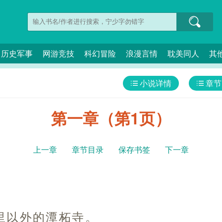
历史军事
网游竞技
科幻冒险
浪漫言情
耽美同人
其
小说详情
章节
第一章（第1页）
上一章
章节目录
保存书签
下一章
里以外的潭柘寺。