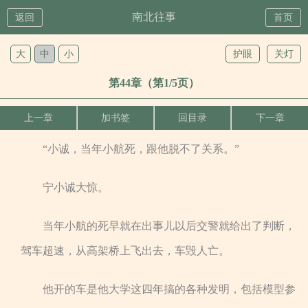
南北往事
返回
首页
大
中
小
护眼
关灯
第44章（第1/5页）
上一章
加书签
回目录
下一章
“小诚，当年小航死，跟他脱不了关系。”
宁小诚大惊。
当年小航的死早就在出事儿以后交警就给出了判断，
驾车超速，从高架桥上飞出去，车毁人亡。
他开的车是他大学这四年搞的各种发明，包括模型参