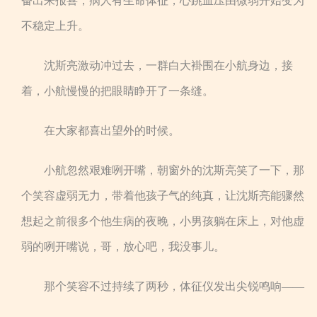
奋出来报喜，病人有生命体征，心跳血压由微弱开始变为
不稳定上升。
沈斯亮激动冲过去，一群白大褂围在小航身边，接
着，小航慢慢的把眼睛睁开了一条缝。
在大家都喜出望外的时候。
小航忽然艰难咧开嘴，朝窗外的沈斯亮笑了一下，那
个笑容虚弱无力，带着他孩子气的纯真，让沈斯亮能骤然
想起之前很多个他生病的夜晚，小男孩躺在床上，对他虚
弱的咧开嘴说，哥，放心吧，我没事儿。
那个笑容不过持续了两秒，体征仪发出尖锐鸣响——