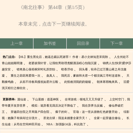
《南北往事》 第44章（第1/5页）
本章未完，点击下一页继续阅读。
上一章
加书签
回目录
下一章
、
热门点击:
【HL】重生黑化后，她逼总裁以死谢罪！ 作者：易小文林知意宋宛秋
人生何处不
、
、
青山姐姐顾明澈
老婆拔我针管，让我给男助理煮醒酒汤程心怡陆沉宴
锦绣人生[快穿]爱伊莎
、
、
、
越安安
错将真心落梧桐宋时礼苏韵怡
暗香浮动
回头看，轻舟已过万重山蒋之舟沈傲
、
、
、
、
凝
重生之窈窈再爱我一次
蛊真人
我死后，爹娘和夫君一个都没疯江寻时连道秋
天
、
、
、
、
鹅奏鸣曲
从前不待春风慢祝如星许云毅
此恨难消我奶奶烟烟
朝来寒雨晚来风
旧爱
、
泯灭程衍之柳欣欣
、
、
、
更新榜单:
漫仙途
下山退婚：逍遥神医
全球游戏：领地又又又升级了
上交时空门，我
、
、
、
带华夏开发异世界
模拟：诡异看见我后决定不降临了
我在异界当反贼
修仙界破烂
、
、
、
、
王
穿越四合院之开局落户四合院
瘸子的剑
官场：这一世从拯救红色娇妻开始
综影
、
、
、
视：她脑子有病却过分强大
邪龙出狱：我送未婚妻全家升天！
全家一起穿越去修仙
长
、
、
生仙途：从苟在空间种田开始
NBA：加强版G6汤，科比跪了