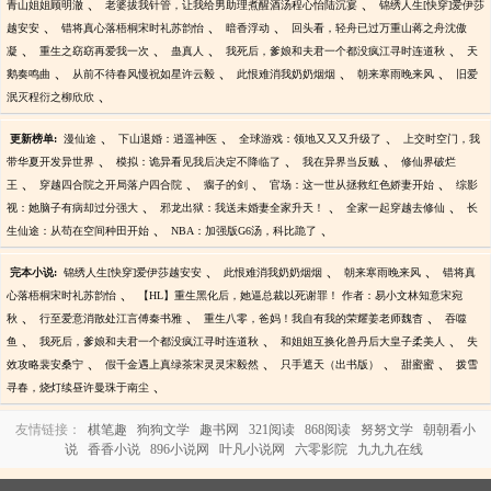
、
、
青山姐姐顾明澈
老婆拔我针管，让我给男助理煮醒酒汤程心怡陆沉宴
锦绣人生[快穿]爱伊莎
、
、
、
越安安
错将真心落梧桐宋时礼苏韵怡
暗香浮动
回头看，轻舟已过万重山蒋之舟沈傲
、
、
、
、
凝
重生之窈窈再爱我一次
蛊真人
我死后，爹娘和夫君一个都没疯江寻时连道秋
天
、
、
、
、
鹅奏鸣曲
从前不待春风慢祝如星许云毅
此恨难消我奶奶烟烟
朝来寒雨晚来风
旧爱
、
泯灭程衍之柳欣欣
、
、
、
更新榜单:
漫仙途
下山退婚：逍遥神医
全球游戏：领地又又又升级了
上交时空门，我
、
、
、
带华夏开发异世界
模拟：诡异看见我后决定不降临了
我在异界当反贼
修仙界破烂
、
、
、
、
王
穿越四合院之开局落户四合院
瘸子的剑
官场：这一世从拯救红色娇妻开始
综影
、
、
、
视：她脑子有病却过分强大
邪龙出狱：我送未婚妻全家升天！
全家一起穿越去修仙
长
、
、
生仙途：从苟在空间种田开始
NBA：加强版G6汤，科比跪了
、
、
、
完本小说:
锦绣人生[快穿]爱伊莎越安安
此恨难消我奶奶烟烟
朝来寒雨晚来风
错将真
、
心落梧桐宋时礼苏韵怡
【HL】重生黑化后，她逼总裁以死谢罪！ 作者：易小文林知意宋宛
、
、
、
秋
行至爱意消散处江言傅秦书雅
重生八零，爸妈！我自有我的荣耀姜老师魏杳
吞噬
、
、
、
鱼
我死后，爹娘和夫君一个都没疯江寻时连道秋
和姐姐互换化兽丹后大皇子柔美人
失
、
、
、
、
效攻略裴安桑宁
假千金遇上真绿茶宋灵灵宋毅然
只手遮天（出书版）
甜蜜蜜
拨雪
、
寻春，烧灯续昼许曼珠于南尘
友情链接：
棋笔趣
狗狗文学
趣书网
321阅读
868阅读
努努文学
朝朝看小
说
香香小说
896小说网
叶凡小说网
六零影院
九九九在线