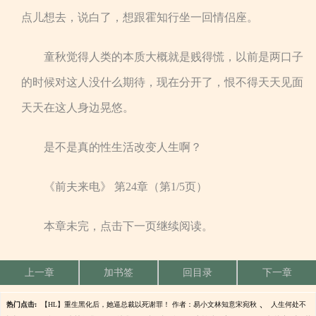
点儿想去，说白了，想跟霍知行坐一回情侣座。
童秋觉得人类的本质大概就是贱得慌，以前是两口子
的时候对这人没什么期待，现在分开了，恨不得天天见面
天天在这人身边晃悠。
是不是真的性生活改变人生啊？
《前夫来电》 第24章（第1/5页）
本章未完，点击下一页继续阅读。
上一章
加书签
回目录
下一章
、
热门点击:
【HL】重生黑化后，她逼总裁以死谢罪！ 作者：易小文林知意宋宛秋
人生何处不