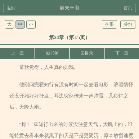
前夫来电
返回
首页
大
中
小
护眼
关灯
第24章（第1/5页）
上一章
加书签
回目录
下一章
童秋觉得，人生真的如戏。
他刚问完霍知行有没有时间一起去看电影，浪漫情怀
还没开始好好抒发，耳边突然传来一声炸雷，几秒钟之
后，天降大雨。
“操！”霍知行出来的时候没注意天气，大晚上的，谁
能特意去看本来就黑了的天是不是更阴沉，原本放慢速度