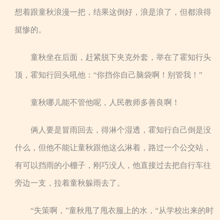
想着跟童秋浪漫一把，结果这倒好，浪是浪了，但都浪得
挺惨的。
童秋坐在后面，赶紧脱下夹克外套，举在了霍知行头
顶，霍知行回头吼他：“你挡你自己脑袋啊！别管我！”
童秋哪儿能不管他呢，人民教师多善良啊！
俩人要是冒雨回去，得淋个湿透，霍知行自己倒是没
什么，但他不能让童秋跟他这么淋着，路过一个公交站，
有可以挡雨的小棚子，刚巧没人，他直接过去把自行车往
旁边一支，拉着童秋躲雨去了。
“失策啊，”童秋甩了甩衣服上的水，“从学校出来的时