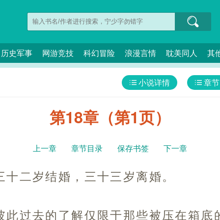
历史军事
网游竞技
科幻冒险
浪漫言情
耽美同人
其
小说详情
章节
第18章（第1页）
上一章
章节目录
保存书签
下一章
三十二岁结婚，三十三岁离婚。
彼此过去的了解仅限于那些被压在箱底