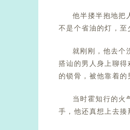
他半搂半抱地把
不是个省油的灯，至
就刚刚，他去个
搭讪的男人身上聊得
的锁骨，被他靠着的
当时霍知行的火
手，他还真想上去揍