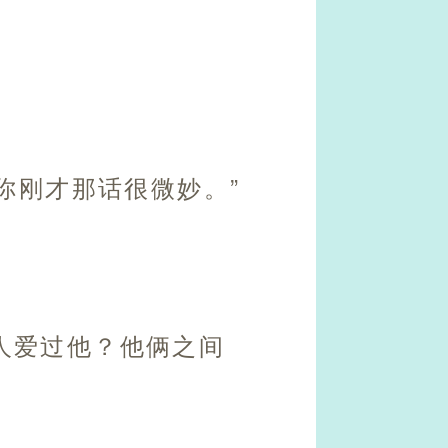
你刚才那话很微妙。”
人爱过他？他俩之间