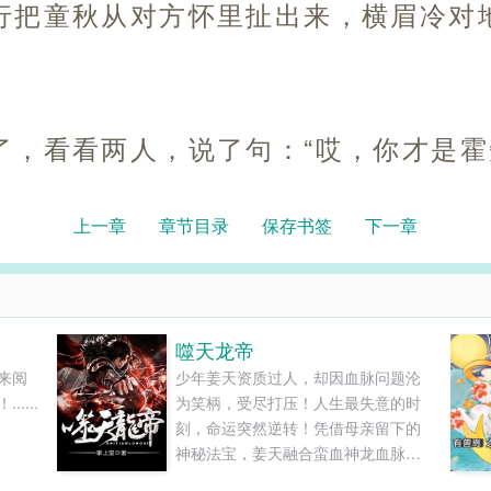
行把童秋从对方怀里扯出来，横眉冷对
了，看看两人，说了句：“哎，你才是霍
上一章
章节目录
保存书签
下一章
噬天龙帝
来阅
少年姜天资质过人，却因血脉问题沦
....
为笑柄，受尽打压！人生最失意的时
刻，命运突然逆转！凭借母亲留下的
神秘法宝，姜天融合蛮血神龙血脉，
强势崛起，碾压各路天才！然而随着