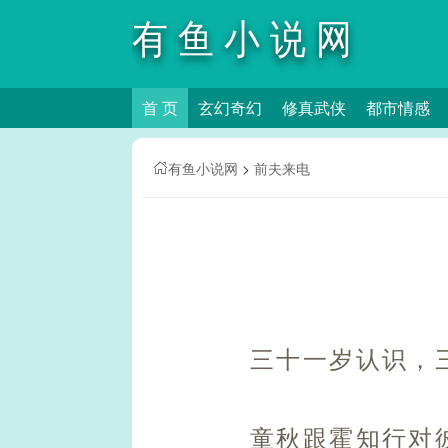
有鱼小说网
首 页
玄幻奇幻
修真武侠
都市情感
有鱼小说网
>
前夫来电
三十一岁认识，
童秋跟霍知行对