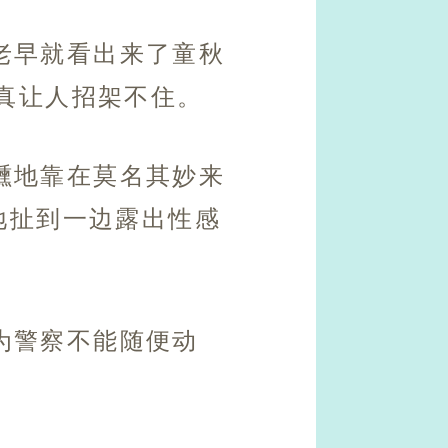
老早就看出来了童秋
真让人招架不住。
醺地靠在莫名其妙来
地扯到一边露出性感
为警察不能随便动