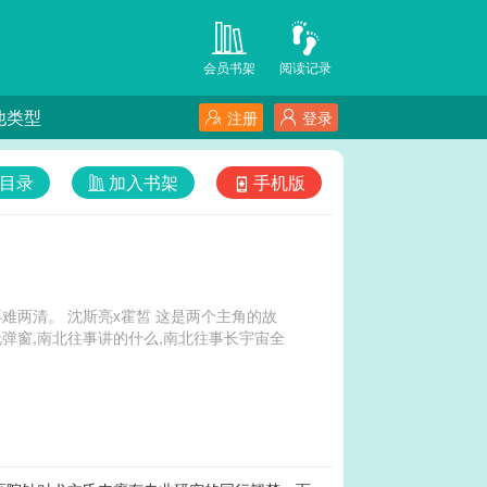
会员书架
阅读记录
他类型
注册
登录
目录
加入书架
手机版
难两清。 沈斯亮x霍皙 这是两个主角的故