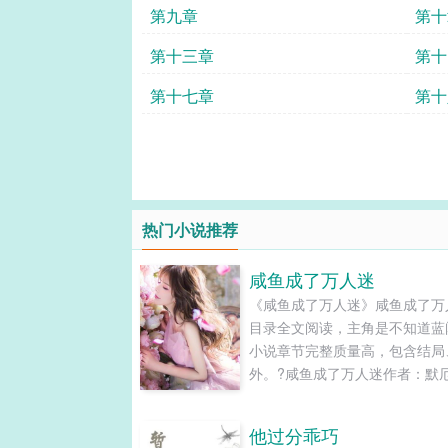
第九章
第十
第十三章
第十
第十七章
第十
热门小说推荐
咸鱼成了万人迷
《咸鱼成了万人迷》咸鱼成了万
目录全文阅读，主角是不知道蓝
小说章节完整质量高，包含结局
外。?咸鱼成了万人迷作者：默
话简介：我只想当个废物第一章
睁眼发现自己在一个幽蓝的空间
他过分乖巧
四周静悄悄的散发着静谧的蓝色