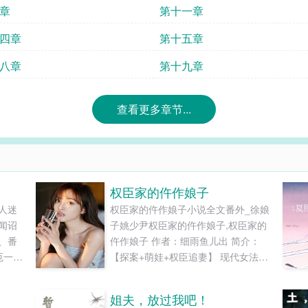
章
第十一章
四章
第十五章
八章
第十九章
查看更多章节...
权臣家的仵作娘子
人迷
权臣家的仵作娘子小说全文番外_徐娘
闻诏
子姚少尹权臣家的仵作娘子,权臣家的
、番
仵作娘子 作者：细雨鱼儿出 简介：
厄一句
【探案+萌娃+权臣追妻】 现代女法医
薄柔
徐静穿成了一个嚣张跋扈、蠢事做
内！
尽、刚被夫君休弃的女人。...
姐夫，放过我吧！
淡