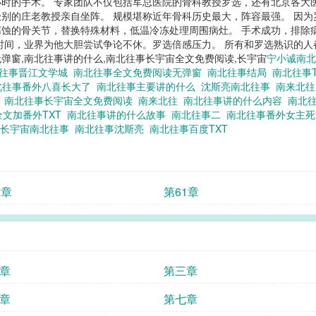
时的手术。 专家团队不仅包括军总医院的骨科教授罗选，还有北京各大
别的庄老教授亲自坐阵。 规模堪称近年骨科历史最大，阵容最强。 因
蚀的骨关节，替换特殊材料，低温冷冻处理周围病灶。 手术成功，排除
时间，业界为他大胆尝试争论不休。罗选倍感压力。 所有和罗选熟识的
读无弹窗,南北往事讲的什么,南北往事长宇宙全文免费阅读,长宇宙
宁小诚南
往事晋江文学城
南北往事全文免费阅读无弹窗
南北往事结局
南北往事
北往事番外八喜长大了
南北往事主要讲的什么
沈斯亮南北往事
南来北
宙
南北往事长宇宙全文免费阅读
南来北往
南北往事讲的什么内容
南北
全文加番外TXT
南北往事讲的什么故事
南北往事二
南北往事番外女主
长宇宙南北往事
南北往事沈斯亮
南北往事百度TXT
2章
第61章
章
第三章
章
第七章