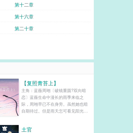
第十二章
第十六章
第二十章
【复照青苔上】
主角：蓝薇周翊〔破镜重圆?双向暗
恋〕蓝薇生命中漫长的雨季来临之
际，周翊早已不在身旁。虽然她也暗
自期待过。但是雨天怎可看见阳光普
照。很多故事都讲，爱情让人历尽磨
难在一起。但蓝薇坚信，好的爱情从
土官
不应该有太多艰辛。要拿什么来考验