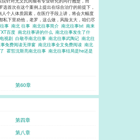
医院针对尤文氏肉瘤有专业研究的同行翘楚，而
为罗选首次在这个案例上提出在综合治疗的前提下，
病人个人体质因素，在医疗手段上讲，将会大幅度
人都私下里劝他，老罗，这么做，风险太大，咱们尽
北往事
南北 往事
南北往事简介
南北往事txt
南来
TXT百度
南北往事讲的什么
南北往事发生了什
往电视剧
白敬亭南北往事
南北往事武陶记
南北往
往事免费阅读无弹窗
南北往事全文免费阅读
南北
死了
霍皙沈斯亮南北往事
南北往事结局是he还是
第60章
第四章
第八章