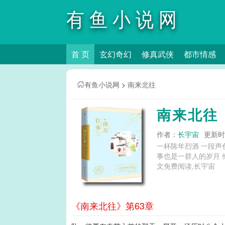
有鱼小说网
首 页
玄幻奇幻
修真武侠
都市情感
有鱼小说网
>
南来北往
南来北往
作者：
长宇宙
更新时间
一杯陈年烈酒 一段声
事也是一群人的岁月 他们轻狂炽热纯粹也相信至死方休
文免费阅读,长宇宙
《南来北往》第63章