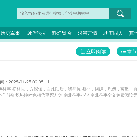
历史军事
网游竞技
科幻冒险
浪漫言情
耽美同人
其
立即阅读
章节
：2025-01-25 06:05:11
色往事 初相见，方深知，自此以后，我与你 撕扯，纠缠，恩怨，离散，再
 南北往事小说,南北往事全文免费阅读无弹窗,南北往事讲的什么,南北往事长宇宙全