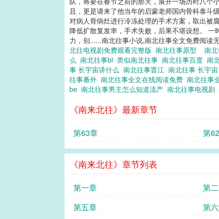
队，将要在春节之前的那天，展开一场历时八个小
且，更是请来了他当年的启蒙老师国内骨科泰斗级
对病人骨病灶进行冷冻处理的手术方案，取出被腐
降低扩散复发率，手术失败，后果不堪设想。 一
力，别......南北往事小说,南北往事全文免费阅
北往电视剧免费观看完整版
南北往事原型
南北
么
南北往事bl
类似南北往事
南北往事百度
南
事 长宇宙讲什么
南北往事晋江
南北往事 长宇
往事番外
南北往事全文在线阅读免费
南北往事
be
南北往事男主怎么知道流产
南北往事电视剧
《南来北往》最新章节
第63章
第6
《南来北往》章节列表
第一章
第二
第五章
第六