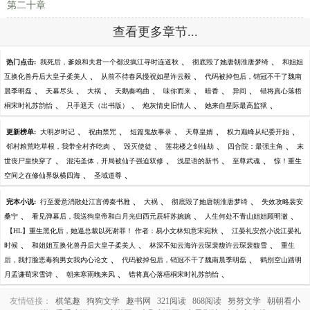
第二十章
查看更多章节...
、
、
热门点击:
我死后，爹娘和夫君一个都没疯江寻时连道秋
彻底毁了她唐朝淮唐梦绮
和姐姐
、
、
互换化兽丹后大皇子柔美人
从前不待春风慢祝如星许云毅
代码被掉包后，销冠不干了魏南
、
、
、
、
、
、
、
晨季明磊
天幕尽头
大祸
天鹅奏鸣曲
味你而来
暗香
异间
错将真心落梧
、
、
、
、
桐宋时礼苏韵怡
只手遮天（出书版）
炮灰情史旧情人
她来自星际最高监狱
、
、
、
、
、
更新榜单:
大明岁时记
祝由禁咒
短篇鬼故事录
天尊皇婿
权力巅峰从纪委开始
、
、
、
、
邻村粮荒吃草根，我带全村齐吃肉
毁灭使徒
莲花楼之剑仙劫
四合院：最强主角
末
、
、
、
、
世丧尸皇快穿了
混沌圣体，开局被仙子强迫双修
浅星语的新书
至尊武魂
惊！重生
、
、
空间之在修仙界纵横四海
圣域道尊
、
、
、
完本小说:
行至爱意消散处江言傅秦书雅
大祸
彻底毁了她唐朝淮唐梦绮
失效攻略裴安
、
、
、
桑宁
看见弹幕后，我送狗皇帝和白月光归西元辰轩苏婉婉
人生何处不青山姐姐顾明澈
、
【HL】重生黑化后，她逼总裁以死谢罪！ 作者：易小文林知意宋宛秋
江晏礼安然小说江晏礼
、
、
、
时候
和姐姐互换化兽丹后大皇子柔美人
林深不知云海许云琛裴馥许云琛裴馥雪
重生
、
、
后，我打脸恶毒狗男女我内心论文
代码被掉包后，销冠不干了魏南晨季明磊
鹤别空山踏明
、
、
、
月孟谦荀宋雪诗
朝来寒雨晚来风
错将真心落梧桐宋时礼苏韵怡
友情链接：
棋笔趣
狗狗文学
趣书网
321阅读
868阅读
努努文学
朝朝看小