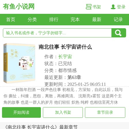
有鱼小说网
书架
登录
首页
分类
排行
完本
最新
记录
南北往事 长宇宙讲什么
作者：
长宇宙
状态：已完结
分类：都市情感
最近更新：
第63章
更新时间：2025-01-25 06:05:11
一杯陈年烈酒 一段声色往事 初相见，方深知，自此以后，我与
你 撕扯，纠缠，恩怨，离散，再难两清。 沈斯亮x霍皙 这是两个主
角的故事 也是一群人的岁月 他们轻狂 炽热 纯粹 也相信至死方休
开始阅读
加入书架
章节目录
《南北往事 长宇宙讲什么》最新章节