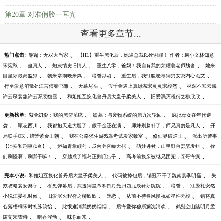
第20章 对准俏脸一耳光
查看更多章节...
、
热门点击:
穿越：无双大当家
【HL】重生黑化后，她逼总裁以死谢罪！ 作者：易小文林知意
、
、
、
、
宋宛秋
蛊真人
炮灰情史旧情人
重生八零，爸妈！我自有我的荣耀姜老师魏杳
她来
、
、
、
、
自星际最高监狱
朝来寒雨晚来风
暗香浮动
重生后，我打脸恶毒狗男女我内心论文
、
、
、
行至爱意消散处江言傅秦书雅
天幕尽头
假千金遇上真绿茶宋灵灵宋毅然
林深不知云海
、
、
、
许云琛裴馥许云琛裴馥雪
和姐姐互换化兽丹后大皇子柔美人
旧爱泯灭程衍之柳欣欣
、
、
更新榜单:
紫金幻影：我的黑篮系统
盗墓：与废物系统的第九次轮回
疯批母女在年代逆
、
、
、
、
袭
顾忘西川
我都抱天道大腿了，假千金还在演
师妹别脑补了，师兄真的是凡人
开
、
、
、
局联手OK，缔造紫金王朝
我在公路求生游戏靠考试发家致富
修仙界破烂王
派出所警事
、
、
、
【治安和刑事侦查】
娇知青靠颠勺，反向养落魄大佬
萌娃进村，山里野兽瑟瑟发抖
你
、
、
、
们刷怪啊，刷我干嘛！
穿越成了福岛正则庶出子
高考前换亲被继兄团宠，亲哥悔疯
、
、
完本小说:
和姐姐互换化兽丹后大皇子柔美人
代码被掉包后，销冠不干了魏南晨季明磊
失
、
、
、
效攻略裴安桑宁
看见弹幕后，我送狗皇帝和白月光归西元辰轩苏婉婉
暗香
江晏礼安然
、
、
、
、
小说江晏礼时候
旧爱泯灭程衍之柳欣欣
迷恋
从前不待春风慢祝如星许云毅
错将真
、
、
、
心落梧桐宋时礼苏韵怡
此恨难消我奶奶烟烟
后悔爱你穆斯澜沈清欢
鹤别空山踏明月孟
、
、
、
谦荀宋雪诗
暗香浮动
味你而来