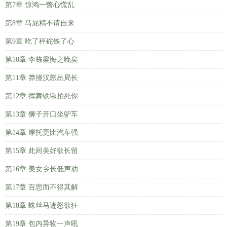
第7章 惊鸿一瞥心慌乱
第8章 马屁精不请自来
第9章 吃了秤砣铁了心
第10章 李栋梁悔之晚矣
第11章 莽撞汉怒怂局长
第12章 挥舞铁锹拍死你
第13章 狮子开口坐驴车
第14章 摩托更比汽车强
第15章 此间美好欲长留
第16章 美女乡长低声劝
第17章 百思而不得其解
第18章 蛛丝马迹怒欲狂
第19章 包内异物一声吼