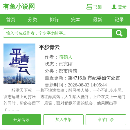
有鱼小说网
书架
登录
首页
分类
排行
完本
最新
记录
平步青云
作者：
骑鹤人
状态：已完结
分类：都市情感
最近更新：
第4716章 市纪委如何处置
更新时间：2026-08-03 14:05:44
醒掌天下权，一着不慎满盘输；醉卧美人膝，一心不乱步步局。
凌志远遭上司打压，遇红颜奚落，人生陷入低谷，上帝在关上一扇门
的同时，势必会留下一扇窗，面对稍纵即逝的机会，他果断出手
了……...
开始阅读
加入书架
章节目录