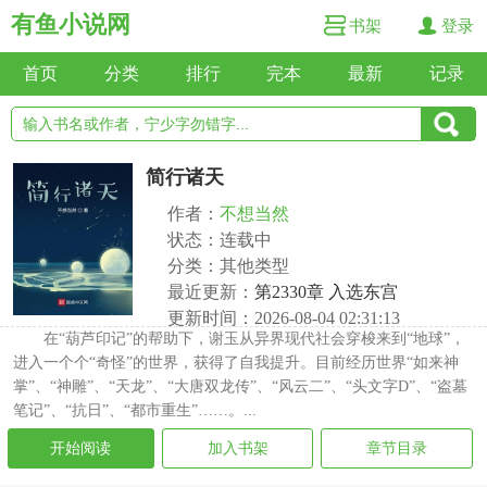
有鱼小说网
书架
登录
首页
分类
排行
完本
最新
记录
简行诸天
作者：
不想当然
状态：连载中
分类：其他类型
最近更新：
第2330章 入选东宫
更新时间：2026-08-04 02:31:13
在“葫芦印记”的帮助下，谢玉从异界现代社会穿梭来到“地球”，
进入一个个“奇怪”的世界，获得了自我提升。目前经历世界“如来神
掌”、“神雕”、“天龙”、“大唐双龙传”、“风云二”、“头文字D”、“盗墓
笔记”、“抗日”、“都市重生”……。...
开始阅读
加入书架
章节目录