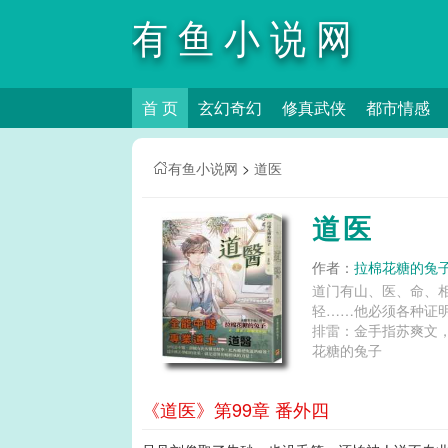
有鱼小说网
首 页
玄幻奇幻
修真武侠
都市情感
有鱼小说网
>
道医
道医
作者：
拉棉花糖的兔
道门有山、医、命、相、卜五术，以术弘道。 周锦渊作为一名道
轻……他必须各种证明自己真！不是！骗子！ …… 周锦渊：治病
排雷：金手指苏爽文，人型外挂在线打脸。 道医和中医有什么区别,道
花糖的兔子
《道医》第99章 番外四