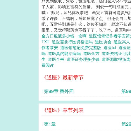
只见刘俊取了朱砂，也没毛笔，还怕被人说不专业
了人家，影响五雷符的质量。 刘俊一气呵成画完
喊：“师兄，师兄你没事吧！画完五雷符可是灵气用
缓了许多，不错啊，后知后觉了点，但还会自己加
吧，五雷符到底是什么，刘俊不知道，赵冰不知道
眼里，又觉得那药也不得了了，吃了本...道医和
金方口服液多少钱一盒啊
道医馆笔记作者苓安
TXT
道医需要行医资格证吗
道医协会
道医高
作者苓安
道医馆笔记免费完整版
道医txt
道医
吗
道医真的能治病吗
道医金方
道医资格证可
生
道医全书
道医证办理多少钱
道医源取得负
费阅读
《道医》最新章节
第99章 番外四
第9
《道医》章节列表
第1章
第2