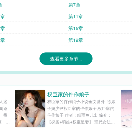
章
第7章
0章
第11章
4章
第15章
8章
第19章
查看更多章节...
权臣家的仵作娘子
人迷
权臣家的仵作娘子小说全文番外_徐娘
闻诏
子姚少尹权臣家的仵作娘子,权臣家的
、番
仵作娘子 作者：细雨鱼儿出 简介：
厄一句
【探案+萌娃+权臣追妻】 现代女法医
薄柔
徐静穿成了一个嚣张跋扈、蠢事做