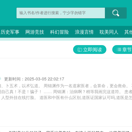
历史军事
网游竞技
科幻冒险
浪漫言情
耽美同人
其
立即阅读
章节
子
更新时间：2025-03-05 22:02:17
家医者，会算命，更会救命。 不过，当一个医生画符又炼丹，年纪还特别
啊？稍等我画完这道符。 患者（惊恐脸）：？？？对不起打扰了！ 指路
医证国家认可吗,道医是怎么给人治病的,道医资格证可以行医吗,拉棉