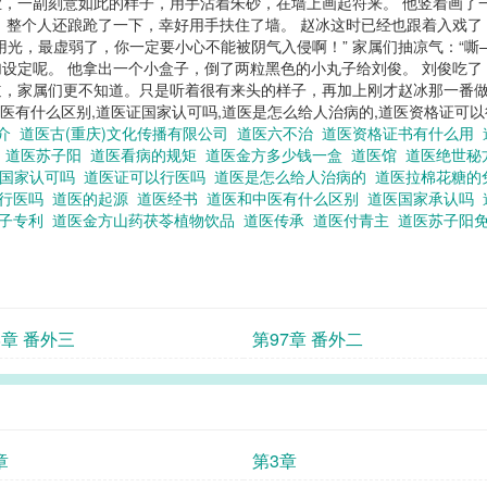
，一副刻意如此的样子，用手沾着朱砂，在墙上画起符来。 他竖着画了
，整个人还踉跄了一下，幸好用手扶住了墙。 赵冰这时已经也跟着入戏
光，最虚弱了，你一定要小心不能被阴气入侵啊！” 家属们抽凉气：“嘶
设定呢。 他拿出一个小盒子，倒了两粒黑色的小丸子给刘俊。 刘俊吃了，
，家属们更不知道。只是听着很有来头的样子，再加上刚才赵冰那一番做
中医有什么区别,道医证国家认可吗,道医是怎么给人治病的,道医资格证可以
简介
道医古(重庆)文化传播有限公司
道医六不治
道医资格证书有什么用
人
道医苏子阳
道医看病的规矩
道医金方多少钱一盒
道医馆
道医绝世秘
证国家认可吗
道医证可以行医吗
道医是怎么给人治病的
道医拉棉花糖的
以行医吗
道医的起源
道医经书
道医和中医有什么区别
道医国家承认吗
离子专利
道医金方山药茯苓植物饮品
道医传承
道医付青主
道医苏子阳
8章 番外三
第97章 番外二
章
第3章