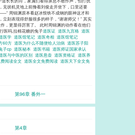
一道长长的符，家属们看得屏息不敢作声，怕打扰
了，见状机灵地上前搀着刘俊走开坐下，口里还要
——” 周锦渊原本看赵冰恨铁不成钢的眼神这才和
立刻表现得舒服很多的样子，“谢谢师父！” 其实
作，更显得厉害了。 此时周锦渊的动作看在他们
行医吗,拉棉花糖的兔子
道医证
道医九宫格
道医
道医学
道医馆笔记
道医奇相
道医馆笔记
方60方
道医为什么不随便给人治病
道医苏子阳
兔子cp
道医秘本
道医书籍
道医师证国家承认
道医与中医的区别
道医悬壶
道医资格证
道医养
免费阅读全文
道医全文免费阅读
道医天下全文免
第96章 番外一
第4章