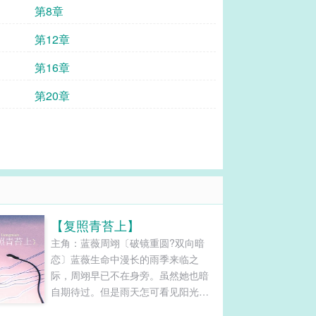
第8章
第12章
第16章
第20章
【复照青苔上】
主角：蓝薇周翊〔破镜重圆?双向暗
恋〕蓝薇生命中漫长的雨季来临之
际，周翊早已不在身旁。虽然她也暗
自期待过。但是雨天怎可看见阳光普
照。很多故事都讲，爱情让人历尽磨