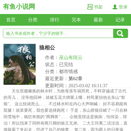
有鱼小说网
书架
登录
首页
分类
排行
完本
最新
记录
狼相公
作者：
巫山有段云
状态：已完结
分类：都市情感
最近更新：
第62章
更新时间：2025-03-02 16:11:37
天生双腿瘫痪的林水时，为救母亲车祸而死，不料穿越成了古代
的哥儿， 没等他回神，就被五花大绑塞上嘴，村民要抬他去东山“祭
狼”。 这么快就死么…… 不过林水时在内心大声呐喊： 好不容易能有
双腿！就算要死，我也要选择跑死！ 于是，东山群狼目睹了一只在林
间雪地中，疯狂奔跑的“两脚兽”…… 众狼觉得这是疯病，怕传染，得
治！所以找来了同样有两只脚的狼王兄弟。 二大王符离二话没说，直
接敲晕了夹起走，扔进了自己的狼窝。 第二年，因为两人的日夜操