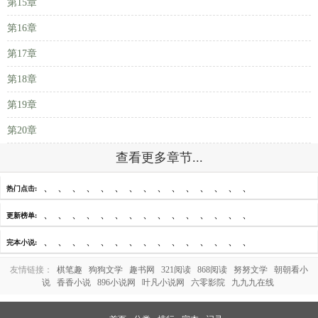
第15章
第16章
第17章
第18章
第19章
第20章
查看更多章节...
、
、
、
、
、
、
、
、
、
、
、
、
、
、
、
热门点击:
、
、
、
、
、
、
、
、
、
、
、
、
、
、
、
更新榜单:
、
、
、
、
、
、
、
、
、
、
、
、
、
、
、
完本小说:
友情链接：
棋笔趣
狗狗文学
趣书网
321阅读
868阅读
努努文学
朝朝看小
说
香香小说
896小说网
叶凡小说网
六零影院
九九九在线