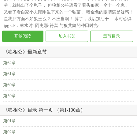
劳，就搞出了个崽子， 但狼相公符离看了看头狼家一窝十一个崽，
又看了看自家小夫郎刚生下来的一个独苗， 暗金色的眼睛满是疑惑！
是我那方面不如狼王么？ 不应当啊！ 算了，以后加油干！ 水时恐惧
jpg CP：林水时×阿史那·符离 与狼共舞的种田时光~
开始阅读
加入书架
章节目录
《狼相公》最新章节
第62章
第61章
第60章
第59章
《狼相公》目录 第一页 （第1-100章）
第01章
第02章