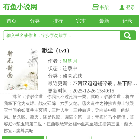
有鱼小说网
书架
登录
首页
分类
排行
完本
最新
记录
渺尘（1v1）
作者：
银钩月
状态：连载中
分类：修真武侠
最近更新：
77河汉迢迢铺碎银，星下醉问声声痴 qi xin
更新时间：2025-12-26 15:49:15
拂宜：渺渺尘世，你我只不过沧海一栗。冥昭：渺渺尘世，将在
我掌下化为灰烬。战火延绵，六界灾绝。蕴火造生之神拂宜卯上欲毁
灭世间的妖魔共主冥昭，三世人生，三种命运，导向卦中唯一的结
局。是杀戮、毁灭，还是救赎、圆满？第一世：青梅竹马小情侣，慕
容庭vs楚玉锦第二世：扭曲狠绝宋还旌vs至高至洁江捷第三世：蕴火
拂宜vs魔尊冥昭