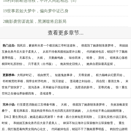
18利剑斩断连理枝，不许人间起相思（h）
19世事若如大梦中，偏向梦中证己身
2幽影袭营谋诡策，黑渊噬将启新局
查看更多章节...
、
、
热门点击:
我死后，爹娘和夫君一个都没疯江寻时连道秋
彻底毁了她唐朝淮唐梦绮
和姐姐
、
、
互换化兽丹后大皇子柔美人
从前不待春风慢祝如星许云毅
代码被掉包后，销冠不干了魏南
、
、
、
、
、
、
、
晨季明磊
天幕尽头
大祸
天鹅奏鸣曲
味你而来
暗香
异间
错将真心落梧
、
、
、
、
桐宋时礼苏韵怡
只手遮天（出书版）
炮灰情史旧情人
她来自星际最高监狱
、
、
、
、
、
更新榜单:
大明岁时记
祝由禁咒
短篇鬼故事录
天尊皇婿
权力巅峰从纪委开始
、
、
、
、
邻村粮荒吃草根，我带全村齐吃肉
毁灭使徒
莲花楼之剑仙劫
四合院：最强主角
末
、
、
、
、
世丧尸皇快穿了
混沌圣体，开局被仙子强迫双修
浅星语的新书
至尊武魂
惊！重生
、
、
空间之在修仙界纵横四海
圣域道尊
、
、
、
完本小说:
行至爱意消散处江言傅秦书雅
大祸
彻底毁了她唐朝淮唐梦绮
失效攻略裴安
、
、
、
桑宁
看见弹幕后，我送狗皇帝和白月光归西元辰轩苏婉婉
人生何处不青山姐姐顾明澈
、
【HL】重生黑化后，她逼总裁以死谢罪！ 作者：易小文林知意宋宛秋
江晏礼安然小说江晏礼
、
、
、
时候
和姐姐互换化兽丹后大皇子柔美人
林深不知云海许云琛裴馥许云琛裴馥雪
重生
、
、
后，我打脸恶毒狗男女我内心论文
代码被掉包后，销冠不干了魏南晨季明磊
鹤别空山踏明