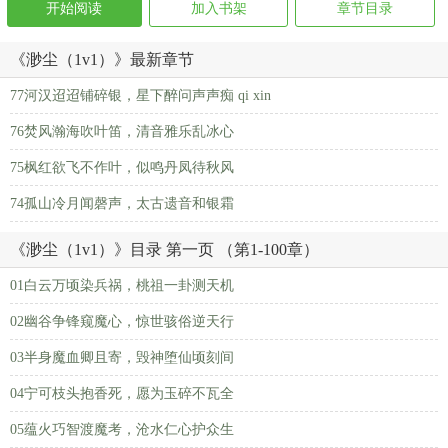
开始阅读
加入书架
章节目录
《渺尘（1v1）》最新章节
77河汉迢迢铺碎银，星下醉问声声痴 qi xin
76焚风瀚海吹叶笛，清音雅乐乱冰心
75枫红欲飞不作叶，似鸣丹凤待秋风
74孤山冷月闻磬声，太古遗音和银霜
《渺尘（1v1）》目录 第一页 （第1-100章）
01白云万顷染兵祸，桃祖一卦测天机
02幽谷争锋窥魔心，惊世骇俗逆天行
03半身魔血卿且寄，毁神堕仙顷刻间
04宁可枝头抱香死，愿为玉碎不瓦全
05蕴火巧智渡魔考，沧水仁心护众生