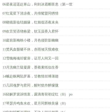
06星夜迢遥赴寒山，利剑冰霜断匪患（第一世
07红鸾星下清凉夜，共缔鸳盟同绣情
08晓镜新妆结姻缘，红烛低语夜未央
09欢言笑语绕栋梁，软玉温香入君怀
10庭前新梅映小楼，月色侵阶影幽幽
11焚风血骸啸不休，赤雨倾天恨难收
12雪魄梅魂叩窗扉，证尽人间又一回
13月洗幽兰疑凝露，墨着素纸似生香
14蛾赴蛛网陷罗幕，甘教情丝缚薄翅
15几回魂梦与君同，醒时犹作醉朦胧
16轻解罗裳诉情衷，露滴青荷初绽红（H） po
17琴瑟共鸣鱼水欢，星月同辉映良缘（H）