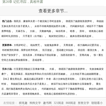
第20章 记忆寻踪，真相半露
查看更多章节...
、
、
热门点击:
我死后，爹娘和夫君一个都没疯江寻时连道秋
彻底毁了她唐朝淮唐梦绮
和姐姐
、
、
互换化兽丹后大皇子柔美人
从前不待春风慢祝如星许云毅
代码被掉包后，销冠不干了魏南
、
、
、
、
、
、
、
晨季明磊
天幕尽头
大祸
天鹅奏鸣曲
味你而来
暗香
异间
错将真心落梧
、
、
、
、
桐宋时礼苏韵怡
只手遮天（出书版）
炮灰情史旧情人
她来自星际最高监狱
、
、
、
、
、
更新榜单:
大明岁时记
祝由禁咒
短篇鬼故事录
天尊皇婿
权力巅峰从纪委开始
、
、
、
、
邻村粮荒吃草根，我带全村齐吃肉
毁灭使徒
莲花楼之剑仙劫
四合院：最强主角
末
、
、
、
、
世丧尸皇快穿了
混沌圣体，开局被仙子强迫双修
浅星语的新书
至尊武魂
惊！重生
、
、
空间之在修仙界纵横四海
圣域道尊
、
、
、
完本小说:
行至爱意消散处江言傅秦书雅
大祸
彻底毁了她唐朝淮唐梦绮
失效攻略裴安
、
、
、
桑宁
看见弹幕后，我送狗皇帝和白月光归西元辰轩苏婉婉
人生何处不青山姐姐顾明澈
、
【HL】重生黑化后，她逼总裁以死谢罪！ 作者：易小文林知意宋宛秋
江晏礼安然小说江晏礼
、
、
、
时候
和姐姐互换化兽丹后大皇子柔美人
林深不知云海许云琛裴馥许云琛裴馥雪
重生
、
、
后，我打脸恶毒狗男女我内心论文
代码被掉包后，销冠不干了魏南晨季明磊
鹤别空山踏明
、
、
、
月孟谦荀宋雪诗
朝来寒雨晚来风
错将真心落梧桐宋时礼苏韵怡
友情链接：
棋笔趣
狗狗文学
趣书网
321阅读
868阅读
努努文学
朝朝看小