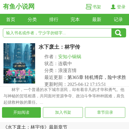
有鱼小说网
书架
登录
首页
分类
排行
完本
最新
记录
水下废土：林宇传
作者：
安知小锅锅
状态：连载中
分类：浪漫言情
最近更新：
第365章 转机博弈，险中求胜
更新时间：2025-04-12 17:15:51
林宇，一个普通的水下城市居民，却有着非凡的才华和勇气。他
与神秘的贺瑶相遇，共同面对资源争夺、政治斗争等种种困难，肩负
起拯救种族的重任。...
开始阅读
加入书架
章节目录
《水下废土：林宇传》最新章节